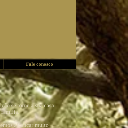
Fale conosco
ção se torne a sua casa
família.
remos alcançar muito