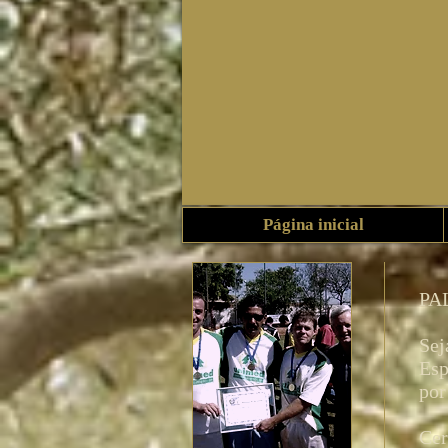
Página inicial
PA
Sej
Esp
por
Cer