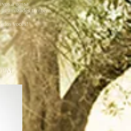
tivos a nossa
vas amizades também.
todos vocês!
DPM