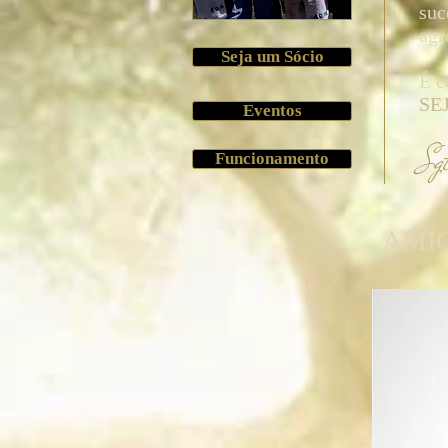
suc
agr
Seja um Sócio
É c
SE
Eventos
Sg
Funcionamento
AMIG