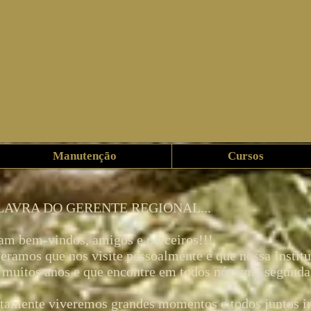
Manutenção
Cursos
LAVRA DO GERENTE REGIONAL...
am bem-vindos, amigos e parceiros!!!
eramos que nos visite pessoalmente e que nossa Institui
 muitos anos e que encontre em todos nós uma segunda 
tamente viveremos grandes momentos e todos juntos i