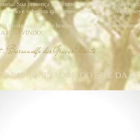
esso... Sua presença irá acrescentar muitos pontos posi
emiação e sabemos que iremos aprender muito com no
om muita alegria e de braços abertos que receberemos 
JA BEM VINDO!
t . Barsanulfo das Graças Novato
O PATROCINADOR DO SITE DA A