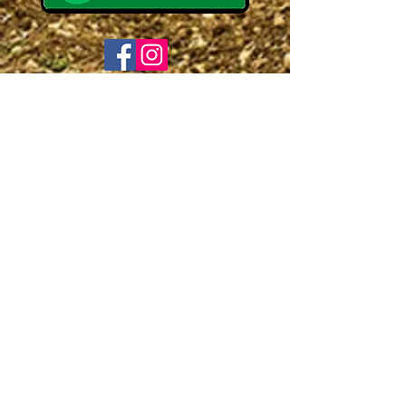
LINKS ÚTEIS
© 2017 - Todos os direitos reservados para ADPM
Ribeirão Preto
Mantido por PFS Equipamentos
(16) 98846-6248
www.socialpfs.org