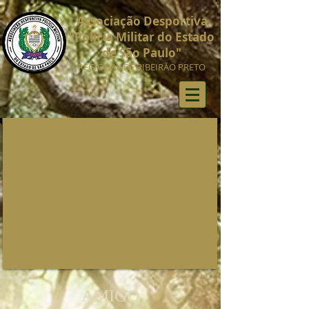
Associação Desportiva
"Polícia Militar do Estado
de São Paulo"
REGIONAL DE RIBEIRÃO PRETO
AMIGO