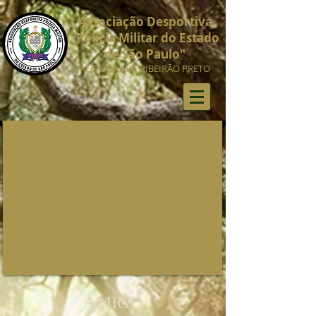
Associação Desportiva
"Polícia Militar do Estado
de São Paulo"
REGIONAL DE RIBEIRÃO PRETO
AMIGO