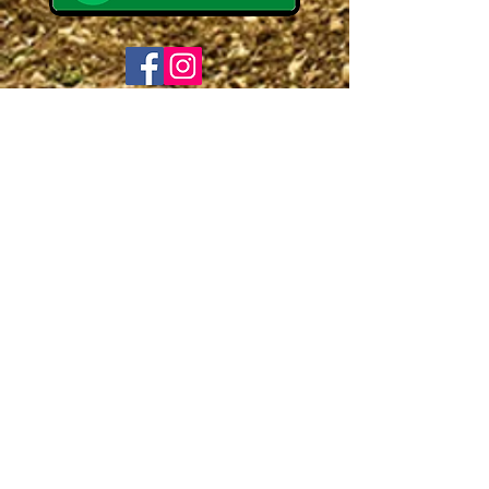
LINKS ÚTEIS
© 2017 - Todos os direitos reservados para ADPM
Ribeirão Preto
Mantido por PFS Equipamentos
(16) 98846-6248
www.socialpfs.org