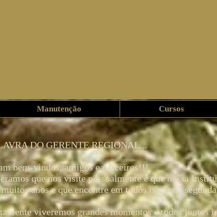
Manutenção
Cursos
LAVRA DO GERENTE REGIONAL...
am bem-vindos, amigos e parceiros!!!
eramos que nos visite pessoalmente e que nossa Institui
 muitos anos e que encontre em todos nós uma segunda 
tamente viveremos grandes momentos e todos juntos i