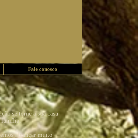
Fale conosco
ção se torne a sua casa
família.
remos alcançar muito