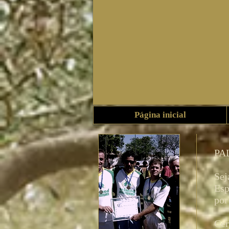
Página inicial
PA
Sej
Esp
por
Cer