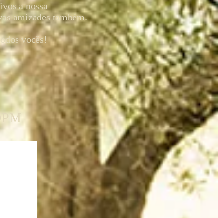
tivos a nossa
vas amizades também.
todos vocês!
DPM