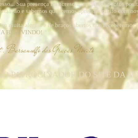
esso... Sua presença irá acrescentar muitos pontos posi
emiação e sabemos que iremos aprender muito com no
om muita alegria e de braços abertos que receberemos 
JA BEM VINDO!
t . Barsanulfo das Graças Novato
O PATROCINADOR DO SITE DA A