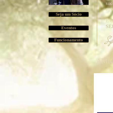
suc
agr
Seja um Sócio
É c
SE
Eventos
Sg
Funcionamento
AMIG