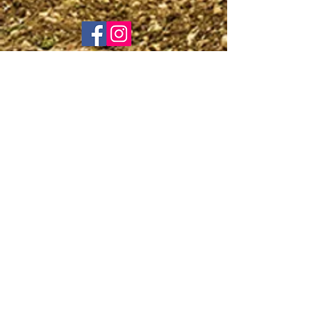
LINKS ÚTEIS
© 2017 - Todos os direitos reservados para ADPM
Ribeirão Preto
Mantido por PFS Equipamentos
(16) 98846-6248
www.socialpfs.org